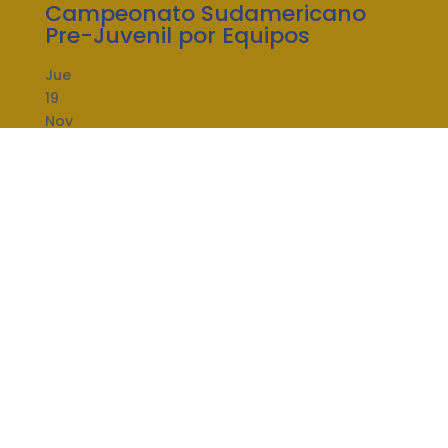
Campeonato Sudamericano
Pre-Juvenil por Equipos
Jue
19
Nov
2026
Dom
22
Nov
2026
Women's Amateur Latin
America
Mié
25
Nov
2026
Sáb
28