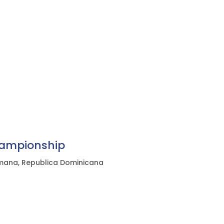
:
hampionship
omana, Republica Dominicana
)