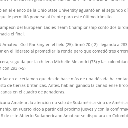
año en el elenco de la Ohio State University aguantó en el segundo d
que le permitió ponerse al frente para este último tránsito.
 bicampeón del European Ladies Team Championship contó dos birdies
acia el final.
d Amateur Golf Ranking en el field (25), firmó 70 (-2), llegando a 28
ar en el liderato al promediar la ronda pero que cometió tres error
cera, seguida por la chilena Michelle Melandri (73) y las colombian
 con 293 (+5).
iunfar en el certamen que desde hace más de una década ha contad
esto de tierras británicas. Antes, habían ganado la canadiense Bro
icanas en el cuadro de ganadoras.
cano Amateur, la atención no solo de Sudamérica sino de América 
hip, en Puerto Rico a partir del próximo jueves y con la confirma
 18 de este Abierto Sudamericano Amateur se disputará en Colombi