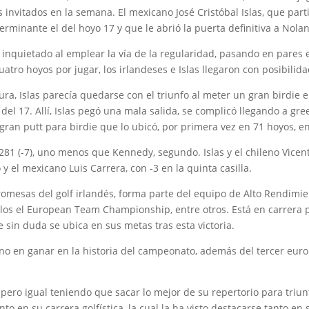
 invitados en la semana. El mexicano José Cristóbal Islas, que parti
minante el del hoyo 17 y que le abrió la puerta definitiva a Nolan 
inquietado al emplear la vía de la regularidad, pasando en pares 
atro hoyos por jugar, los irlandeses e Islas llegaron con posibilida
tura, Islas parecía quedarse con el triunfo al meter un gran birdie
del 17. Allí, Islas pegó una mala salida, se complicó llegando a gr
an putt para birdie que lo ubicó, por primera vez en 71 hoyos, en 
de 281 (-7), uno menos que Kennedy, segundo. Islas y el chileno Vicen
y el mexicano Luis Carrera, con -3 en la quinta casilla.
mesas del golf irlandés, forma parte del equipo de Alto Rendimie
llos el European Team Championship, entre otros. Está en carrera p
e sin duda se ubica en sus metas tras esta victoria.
no en ganar en la historia del campeonato, además del tercer eur
 pero igual teniendo que sacar lo mejor de su repertorio para triu
 en su carrera golfística, la cual la ha visto destacarse tanto e