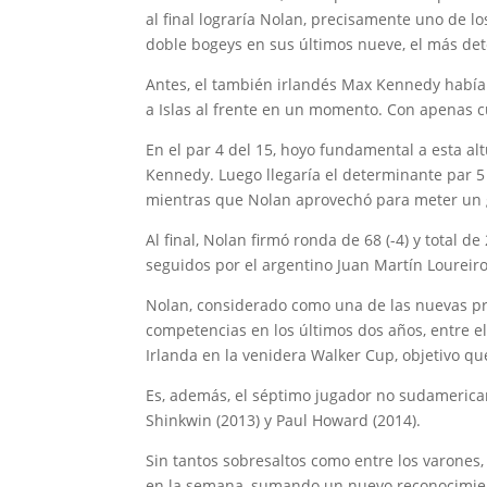
al final lograría Nolan, precisamente uno de los
doble bogeys en sus últimos nueve, el más deter
Antes, el también irlandés Max Kennedy había 
a Islas al frente en un momento. Con apenas cu
En el par 4 del 15, hoyo fundamental a esta al
Kennedy. Luego llegaría el determinante par 5 
mientras que Nolan aprovechó para meter un gr
Al final, Nolan firmó ronda de 68 (-4) y total 
seguidos por el argentino Juan Martín Loureiro 
Nolan, considerado como una de las nuevas pro
competencias en los últimos dos años, entre e
Irlanda en la venidera Walker Cup, objetivo qu
Es, además, el séptimo jugador no sudamerica
Shinkwin (2013) y Paul Howard (2014).
Sin tantos sobresaltos como entre los varones,
en la semana, sumando un nuevo reconocimiento