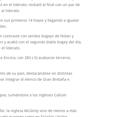
ó en el liderato, resbaló al final con un par de
al liderato.
en sus primeros 14 hoyos y llegando a igualar
des.
 en contraste con sendos bogeys de Nolan y
een y acabó con el segundo doble bogey del día,
el liderato.
te Encina, con 283 (-5) acabaron terceros,
nto de su país, destacándose en distintas
or integrar el elenco de Gran Bretaña e
opeo, sumándose a los ingleses Callum
nfar, la inglesa McGinty vino de menos a más
n suelo europeo como en Estados Unidos.