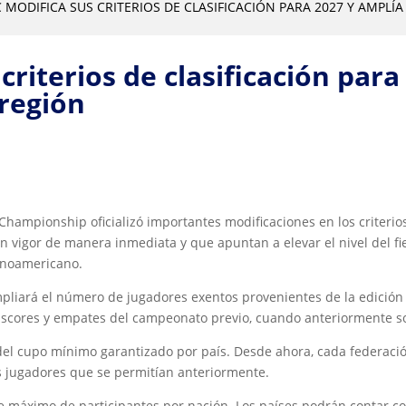
C MODIFICA SUS CRITERIOS DE CLASIFICACIÓN PARA 2027 Y AMPL
criterios de clasificación para
 región
hampionship oficializó importantes modificaciones en los criterios 
vigor de manera inmediata y que apuntan a elevar el nivel del fie
tinoamericano.
pliará el número de jugadores exentos provenientes de la edición a
s scores y empates del campeonato previo, cuando anteriormente so
 del cupo mínimo garantizado por país. Desde ahora, cada federac
os jugadores que se permitían anteriormente.
te máximo de participantes por nación. Los países podrán contar 