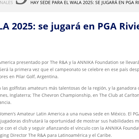
ONALES
HAY SEDE PARA EL WALA 2025: SE JUGARÁ EN PGA 
LA 2025: se jugará en PGA Riv
America presentado por The R&A y la ANNIKA Foundation se llevará
 Será la primera vez que el campeonato se celebre en ese país des
ores en Pilar Golf, Argentina.
las golfistas amateurs más talentosas de la región, y la ganadora
nes, Inglaterra; The Chevron Championship, en The Club at Carlto
ancia.
 Women’s Amateur Latin America a una nueva sede en México. El PG
 jugadoras disfrutará la oportunidad de mostrar sus habilidades 
 con el club y seguir afianzando el vínculo con la ANNIKA Foundat
ing Director The R&A para Latinoamérica y el Caribe.