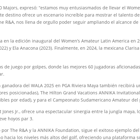
0 Majors, expresó: “estamos muy entusiasmados de llevar el Wome
 destino ofrece un escenario increíble para mostrar el talento de 
R&A, nos llena de orgullo poder seguir ampliando el alcance de e
a en la edición inaugural del Women’s Amateur Latin America en 2
2022) y Ela Anacona (2023). Finalmente, en 2024, la mexicana Clarisa 
os de juego por golpes, donde las mejores 60 jugadoras aficiona
ar.
 la ganadora del WALA 2025 en PGA Riviera Maya también recibirá 
res posicionadas), The Hilton Grand Vacations ANNIKA Invitational 
ibles por edad), y para el Campeonato Sudamericano Amateur del
Jones Jr., ofrece una espectacular sinergia entre la jungla maya, lo
eve hoyos par 3.
por The R&A y la ANNIKA Foundation, sigue el exitoso ejemplo del
no hacia los niveles más altos del golf, ofreciendo una plataforma 